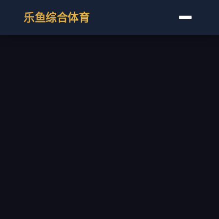
乐鱼综合体育