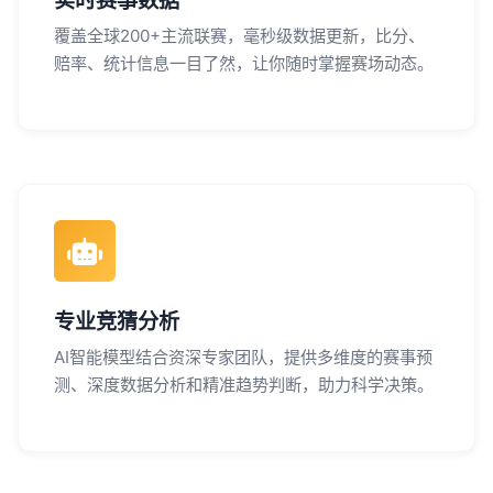
实时赛事数据
覆盖全球200+主流联赛，毫秒级数据更新，比分、
赔率、统计信息一目了然，让你随时掌握赛场动态。
专业竞猜分析
AI智能模型结合资深专家团队，提供多维度的赛事预
测、深度数据分析和精准趋势判断，助力科学决策。