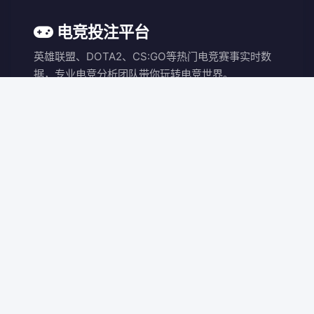
电竞投注平台
英雄联盟、DOTA2、CS:GO等热门电竞赛事实时数
据，专业电竞分析团队带你玩转电竞世界。
了解详情
200+
覆盖联赛