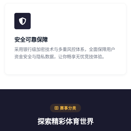
安全可靠保障
采用银行级加密技术与多重风控体系，全面保障用户
资金安全与隐私数据，让你畅享无忧竞技体验。
赛事分类
探索精彩体育世界