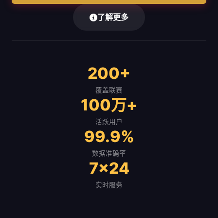
了解更多
200+
覆盖联赛
100万+
活跃用户
99.9%
数据准确率
7×24
实时服务